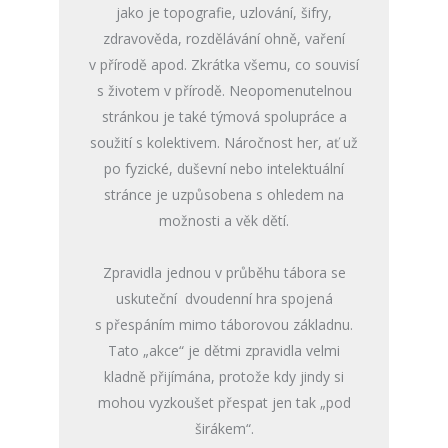
jako je topografie, uzlování, šifry,
zdravověda, rozdělávání ohně, vaření
v přírodě apod. Zkrátka všemu, co souvisí
s životem v přírodě. Neopomenutelnou
stránkou je také týmová spolupráce a
soužití s kolektivem. Náročnost her, ať už
po fyzické, duševní nebo intelektuální
stránce je uzpůsobena s ohledem na
možnosti a věk dětí.
Zpravidla jednou v průběhu tábora se
uskuteční dvoudenní hra spojená
s přespáním mimo táborovou základnu.
Tato „akce“ je dětmi zpravidla velmi
kladně přijímána, protože kdy jindy si
mohou vyzkoušet přespat jen tak „pod
širákem“.