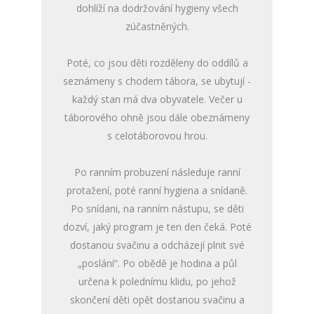
dohlíží na dodržování hygieny všech
zúčastněných.
Poté, co jsou děti rozděleny do oddílů a
seznámeny s chodem tábora, se ubytují -
každý stan má dva obyvatele. Večer u
táborového ohně jsou dále obeznámeny
s celotáborovou hrou.
Po ranním probuzení následuje ranní
protažení, poté ranní hygiena a snídaně.
Po snídani, na ranním nástupu, se děti
dozví, jaký program je ten den čeká. Poté
dostanou svačinu a odcházejí plnit své
„poslání“. Po obědě je hodina a půl
určena k polednímu klidu, po jehož
skončení děti opět dostanou svačinu a