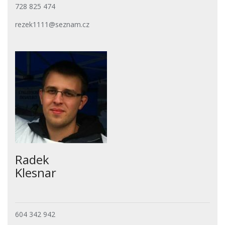
728 825 474
rezek1111@seznam.cz
Radek
Klesnar
604 342 942