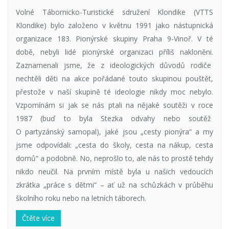
Volné Tábornicko-Turistické sdružení Klondike (VTTS
Klondike) bylo založeno v květnu 1991 jako nástupnická
organizace 183. Pionýrské skupiny Praha 9-Vinoř. V té
době, nebyli lidé pionýrské organizaci příliš nakloněni.
Zaznamenali jsme, že z ideologických důvodů rodiče
nechtěli děti na akce pořádané touto skupinou pouštět,
přestože v naší skupině té ideologie nikdy moc nebylo.
Vzpomínám si jak se nás ptali na nějaké soutěži v roce
1987 (buď to byla Stezka odvahy nebo soutěž
O partyzánský samopal), jaké jsou „cesty pionýra“ a my
jsme odpovídali: „cesta do školy, cesta na nákup, cesta
domů“ a podobně. No, neprošlo to, ale nás to prostě tehdy
nikdo neučil. Na prvním místě byla u našich vedoucích
zkrátka „práce s dětmi“ – ať už na schůzkách v průběhu
školního roku nebo na letních táborech.
Čtěte více