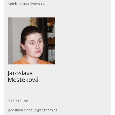
radek.klesnar@post.cz
Jaroslava
Mesteková
737 747 198
jaroslava.pincova@seznam.cz